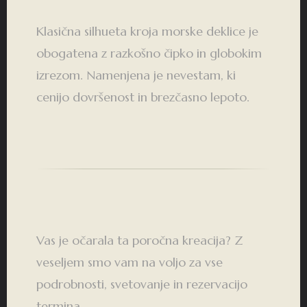
Klasična silhueta kroja morske deklice je
obogatena z razkošno čipko in globokim
izrezom. Namenjena je nevestam, ki
cenijo dovršenost in brezčasno lepoto.
Vas je očarala ta poročna kreacija? Z
veseljem smo vam na voljo za vse
podrobnosti, svetovanje in rezervacijo
termina.