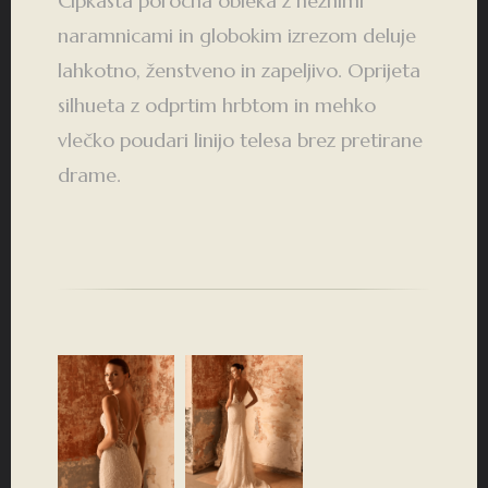
Čipkasta poročna obleka z nežnimi
naramnicami in globokim izrezom deluje
lahkotno, ženstveno in zapeljivo. Oprijeta
silhueta z odprtim hrbtom in mehko
vlečko poudari linijo telesa brez pretirane
drame.