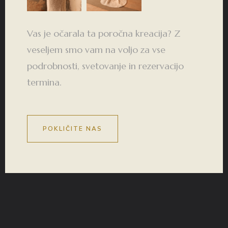
Vas je očarala ta poročna kreacija? Z
veseljem smo vam na voljo za vse
podrobnosti, svetovanje in rezervacijo
termina.
POKLIČITE NAS