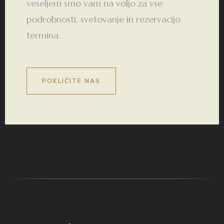
veseljem smo vam na voljo za vse
podrobnosti, svetovanje in rezervacijo
termina.
POKLIČITE NAS