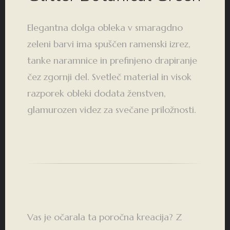
Elegantna dolga obleka v smaragdno
zeleni barvi ima spuščen ramenski izrez,
tanke naramnice in prefinjeno drapiranje
čez zgornji del. Svetleč material in visok
razporek obleki dodata ženstven,
glamurozen videz za svečane priložnosti.
Vas je očarala ta poročna kreacija? Z