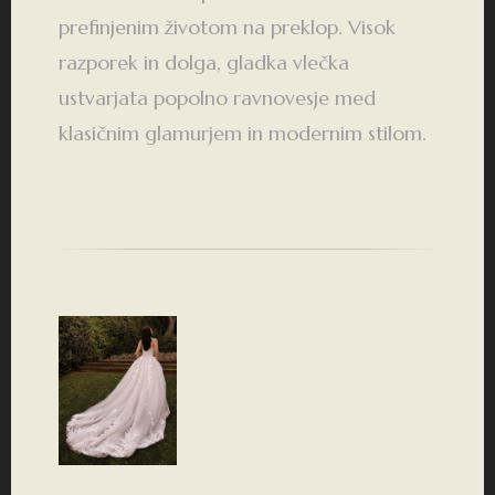
prefinjenim životom na preklop. Visok
razporek in dolga, gladka vlečka
ustvarjata popolno ravnovesje med
klasičnim glamurjem in modernim stilom.