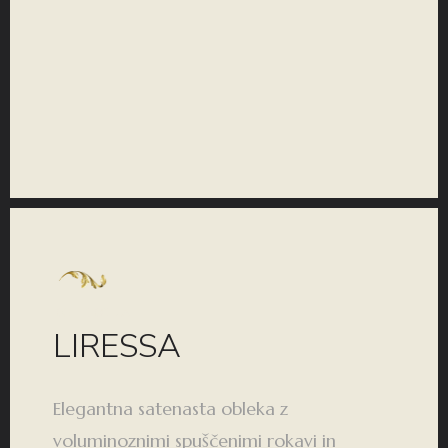
KOLEKCIJA
LIRESSA
Elegantna satenasta obleka z
voluminoznimi spuščenimi rokavi in