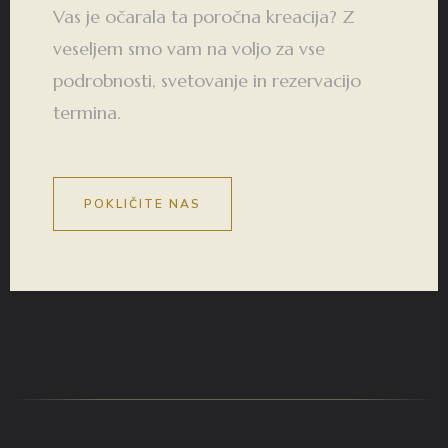
Vas je očarala ta poročna kreacija? Z
veseljem smo vam na voljo za vse
podrobnosti, svetovanje in rezervacijo
termina.
POKLIČITE NAS