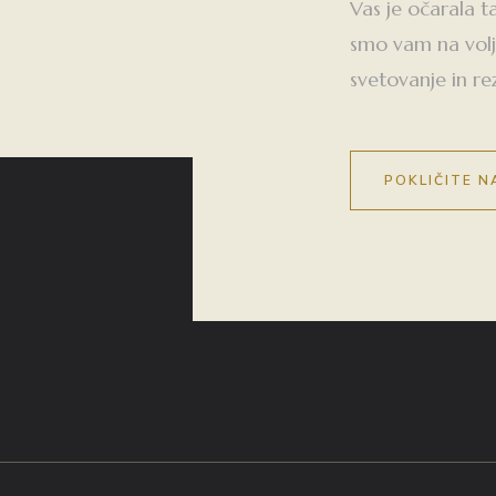
Vas je očarala t
smo vam na volj
svetovanje in re
POKLIČITE N