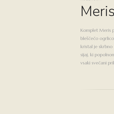
Meri
Komplet Meris p
bleščečo ogrlico
kristal je skrbno
sijaj, ki popoln
vsaki svečani pri