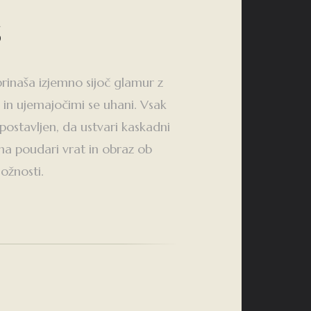
s
rinaša izjemno sijoč glamur z
 in ujemajočimi se uhani. Vsak
 postavljen, da ustvari kaskadni
oma poudari vrat in obraz ob
ložnosti.