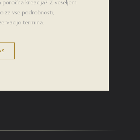
a poročna kreacija? Z veseljem
o za vse podrobnosti,
zervacijo termina.
AS