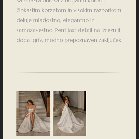
Satenasta obleka z bogatim krilom,
čipkastim korzetom in visokim razporkom
deluje mladostno, elegantno in
samozavestno. Pentljast detajl na izrezu ji
doda igriv, modno prepoznaven zaključek.