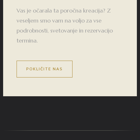
Vas je očarala ta poročna kreacija? Z
veseljem smo vam na voljo za vse
podrobnosti, svetovanje in rezervacijo
termina.
POKLIČITE NAS