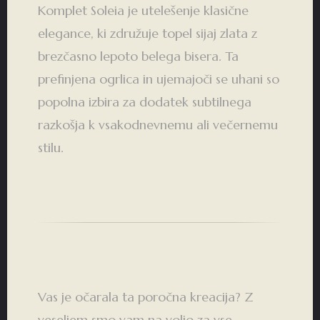
Komplet Soleia je utelešenje klasične
elegance, ki združuje topel sijaj zlata z
brezčasno lepoto belega bisera. Ta
prefinjena ogrlica in ujemajoči se uhani so
popolna izbira za dodatek subtilnega
razkošja k vsakodnevnemu ali večernemu
stilu.
Vas je očarala ta poročna kreacija? Z
veseljem smo vam na voljo za vse