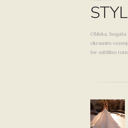
STYL
Obleka, bogata 
okrasnim vezenj
ter subtilno rom