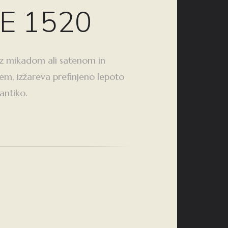
E 1520
z mikadom ali satenom in
em, izžareva prefinjeno lepoto
antiko.