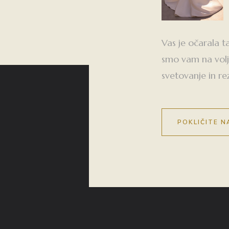
Vas je očarala t
smo vam na volj
svetovanje in re
POKLIČITE N