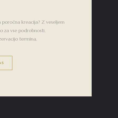
a poročna kreacija? Z veseljem
o za vse podrobnosti,
zervacijo termina.
AS