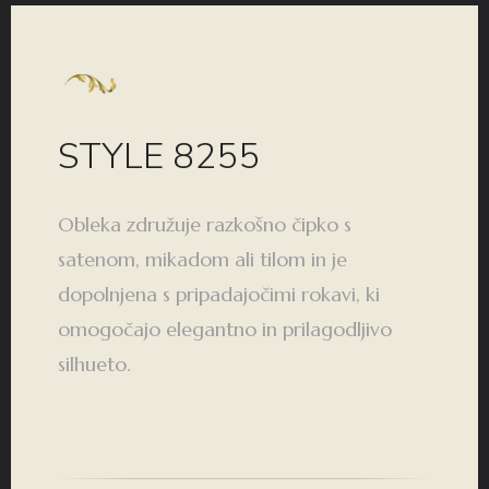
KOLEKCIJA
STYLE 8255
Obleka združuje razkošno čipko s
satenom, mikadom ali tilom in je
dopolnjena s pripadajočimi rokavi, ki
omogočajo elegantno in prilagodljivo
silhueto.