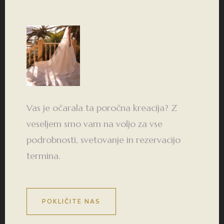
Vas je očarala ta poročna kreacija? Z
veseljem smo vam na voljo za vse
podrobnosti, svetovanje in rezervacijo
termina.
POKLIČITE NAS