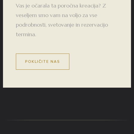
Vas je očarala ta poročna kreacija? Z
veseljem smo vam na voljo za vse
podrobnosti, svetovanje in rezervacijo
termina.
POKLIČITE NAS