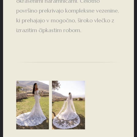
okrašenimi naramnicami. Celotno
površino prekrivajo kompleksne vezenine,
ki prehajajo v mogočno, široko vlečko z
izrazitim čipkastim robom.