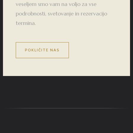
veseljem smo vam na voljo za vse
podrobnosti, svetovanje in rezervacijo
termina.
POKLIČITE NAS