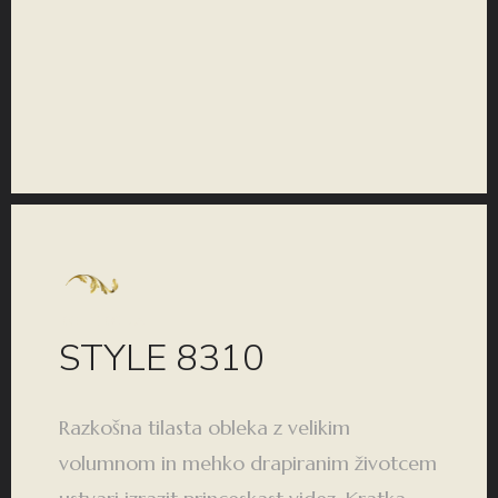
KOLEKCIJA
STYLE 8310
Razkošna tilasta obleka z velikim
volumnom in mehko drapiranim životcem