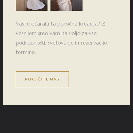
Vas je očarala ta poročna kreacija? Z
veseljem smo vam na voljo za vse
podrobnosti, svetovanje in rezervacijo
termina.
POKLIČITE NAS