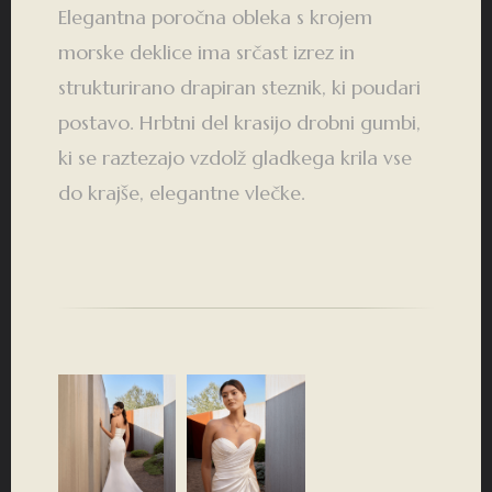
Elegantna poročna obleka s krojem
morske deklice ima srčast izrez in
strukturirano drapiran steznik, ki poudari
postavo. Hrbtni del krasijo drobni gumbi,
ki se raztezajo vzdolž gladkega krila vse
do krajše, elegantne vlečke.