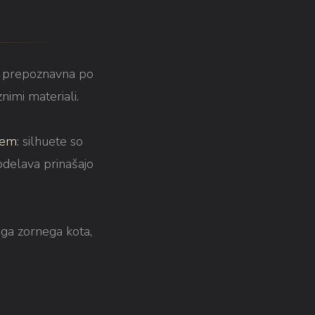
, prepoznavna po
znimi materiali.
jem
: silhuete so
bdelava prinašajo
ga zornega kota,