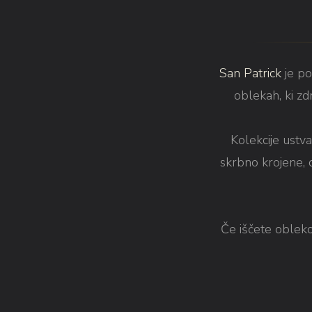
San Patrick
je p
oblekah, ki zdr
Kolekcije ustv
skrbno krojene, 
Če iščete obleko,