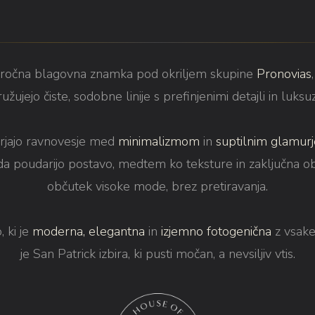
oročna blagovna znamka pod okriljem skupine
Pronovias
užujejo čiste, sodobne linije s prefinjenimi detajli in luksu
arjajo ravnovesje med
minimalizmom
in
suptilnim glamur
da poudarijo postavo, medtem ko teksture in zaključna o
občutek visoke mode, brez pretiravanja.
 ki je
moderna, elegantna
in
izjemno fotogenična
z vsake
je San Patrick izbira, ki pusti močan, a nevsiljiv vtis.