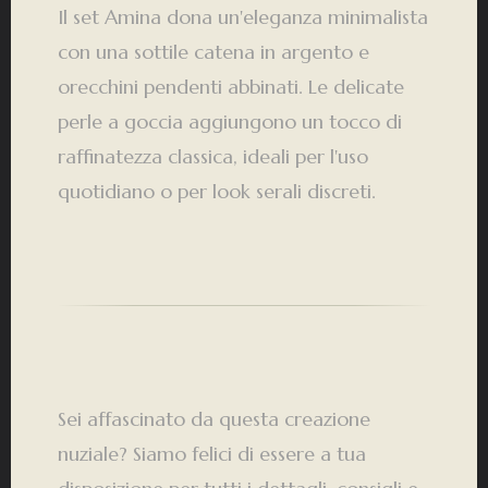
Il set Amina dona un'eleganza minimalista
con una sottile catena in argento e
orecchini pendenti abbinati. Le delicate
perle a goccia aggiungono un tocco di
raffinatezza classica, ideali per l'uso
quotidiano o per look serali discreti.
Sei affascinato da questa creazione
nuziale? Siamo felici di essere a tua