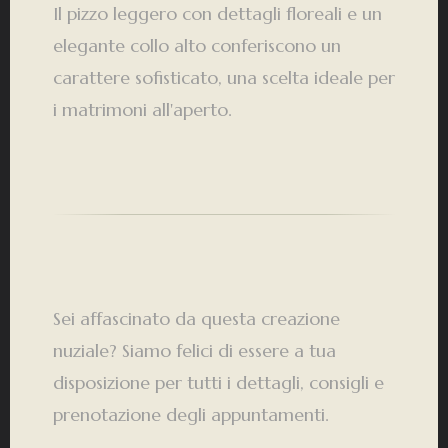
Il pizzo leggero con dettagli floreali e un
elegante collo alto conferiscono un
carattere sofisticato, una scelta ideale per
i matrimoni all'aperto.
Sei affascinato da questa creazione
nuziale? Siamo felici di essere a tua
disposizione per tutti i dettagli, consigli e
prenotazione degli appuntamenti.