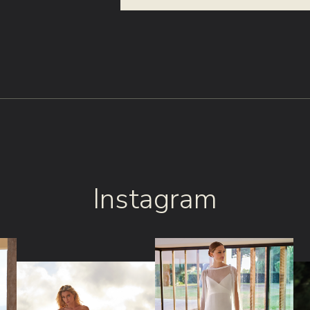
Instagram