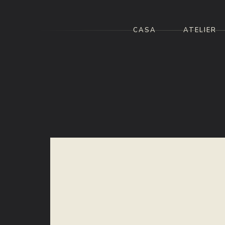
CASA
ATELIER