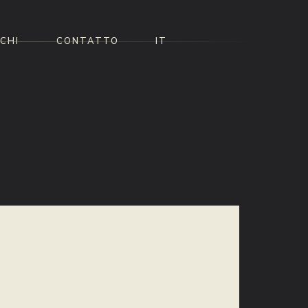
CHI
CONTATTO
IT