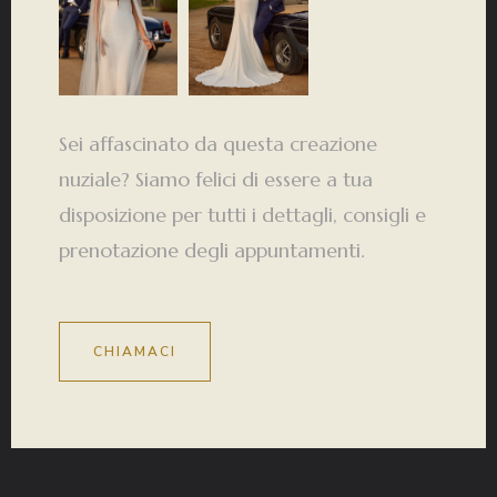
Sei affascinato da questa creazione
nuziale? Siamo felici di essere a tua
disposizione per tutti i dettagli, consigli e
prenotazione degli appuntamenti.
CHIAMACI