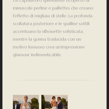
Un capolavoro splendente ricoperto di
minuscole perline e paillettes che creano
l'effetto di migliaia di stelle. La profonda
scollatura posteriore e le spalline sottili
accentuano la silhouette sofisticata,
mentre la gonna traslucida con un
motivo lussuoso crea un'impressione
glamour indimenticabile.