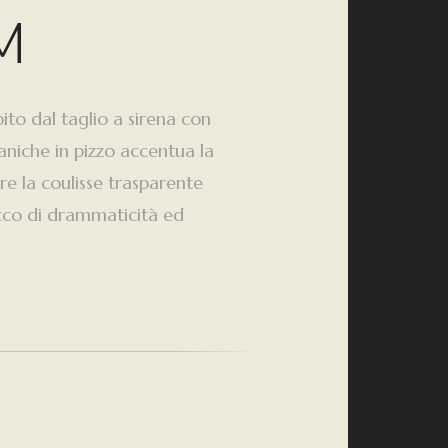
M
to dal taglio a sirena con
aniche in pizzo accentua la
re la coulisse trasparente
co di drammaticità ed