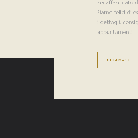
Sei affascinato 
Siamo felici di e
i dettagli, consi
appuntamenti.
CHIAMACI