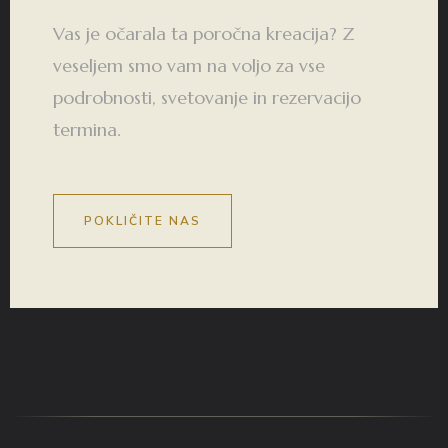
Vas je očarala ta poročna kreacija? Z
veseljem smo vam na voljo za vse
podrobnosti, svetovanje in rezervacijo
termina.
POKLIČITE NAS