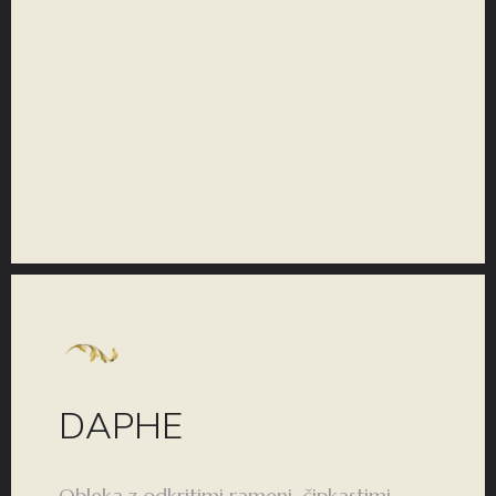
KOLEKCIJA
DAPHE
Obleka z odkritimi rameni, čipkastimi