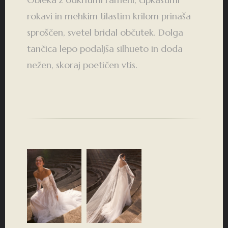
rokavi in mehkim tilastim krilom prinaša
sproščen, svetel bridal občutek. Dolga
tančica lepo podaljša silhueto in doda
nežen, skoraj poetičen vtis.