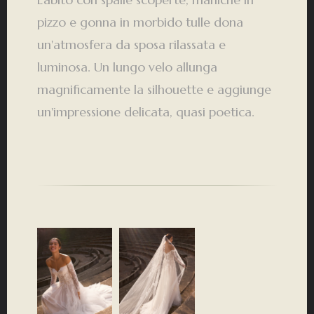
pizzo e gonna in morbido tulle dona
un'atmosfera da sposa rilassata e
luminosa. Un lungo velo allunga
magnificamente la silhouette e aggiunge
un'impressione delicata, quasi poetica.