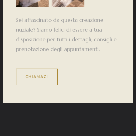
Sei affascinato da questa creazione
nuziale? Siamo felici di essere a tua
disposizione per tutti i dettagli, consigli e
prenotazione degli appuntamenti.
CHIAMACI